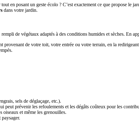
r tout en posant un geste écolo ? C’est exactement ce que propose le jar
rs
dans votre jardin.
rempli de végétaux adaptés à des conditions humides et sèches. En appar
t provenant de votre toit, votre entrée ou votre terrain, en la redirigea
rempés.
 engrais, sels de déglaçage, etc.).
qui peut prévenir les refoulements et les dégâts coûteux pour les contrib
 les oiseaux et même les grenouilles.
 paysager.